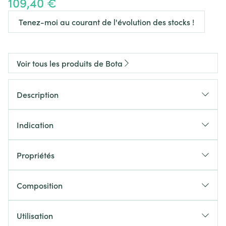
109,40 €
Tenez-moi au courant de l'évolution des stocks !
Voir tous les produits de Bota
Description
Indication
Propriétés
Genouillère en tricot aéré multi-élastique (3D)
Maintien latéral intégré (deux baleines spirales)
Composition
Renforts latéraux métalliques articulés (amovibles)
(Bota Ortho 2101 & 3201)
Utilisation
Matériel de tricot forme anatomique pour