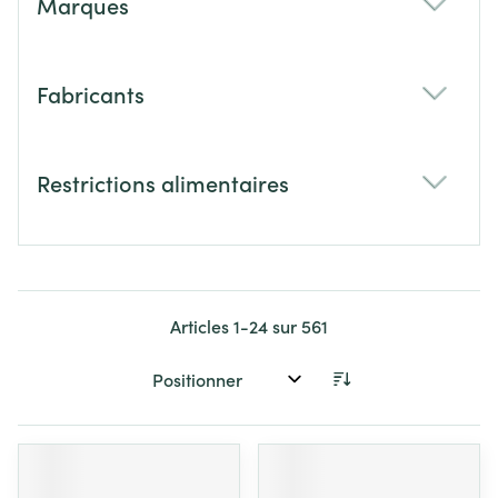
Marques
filter
Fabricants
filter
Restrictions alimentaires
filter
Articles
1
-
24
sur
561
Trier par: