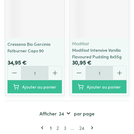
Modifast
Cressana Bio Garcinia
Modifast Intensive Vanilla
Fatburner Caps 90
Flavoured Pudding 8x55g
34,95 €
30,95 €
Quantité
Quantité
Ajouter au panier
Ajouter au panier
Afficher
par page
Pages
Vous lisez actuellement la page
Page
Page
Page
1
2
3
...
24