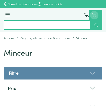
Aller au contenu
Conseil du pharmacien
Livraison rapide
Menu
Cherch
Rechercher
Accueil
/
Régime, alimentation & vitamines
/
Minceur
Minceur
Filtre
Passer à la liste des produits
Prix
filter