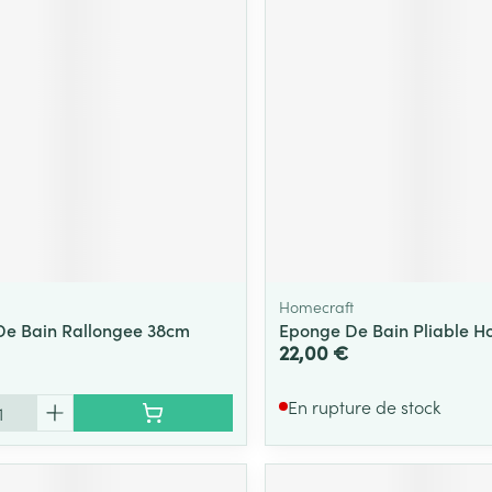
Massage
Afficher plus
Afficher plu
essoires
Masques chirurgique
e
Compléments
Répulsifs an
nutritionnels
entation
 peau irritée
Homecraft
e Bain Rallongee 38cm
Eponge De Bain Pliable H
22,00 €
En rupture de stock
Autobronzants
Rasage