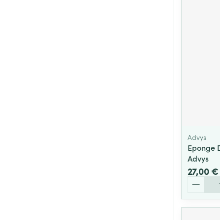
Cheveux
Piluliers et acc
Soins du visag
Taches de pigm
Peau sensible -
Peau mixte
Peau terne
Advys
Eponge D
Afficher plus
Advys
27,00 €
Quantité
Ronflement