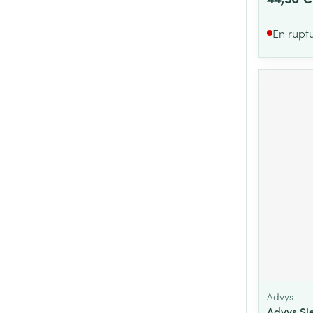
En rupt
Advys
Advys Si