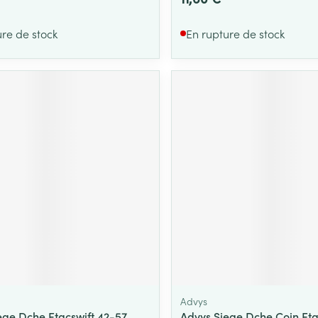
ure de stock
En rupture de stock
Advys
ege Dche Etacswift 42-57
Advys Siege Dche Coin Et