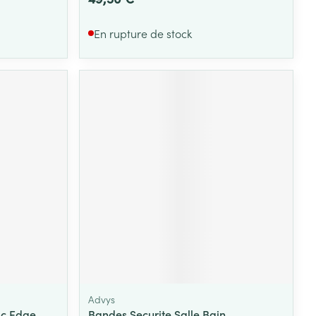
En rupture de stock
Advys
ac Edge
Bandes Securite Salle Bain