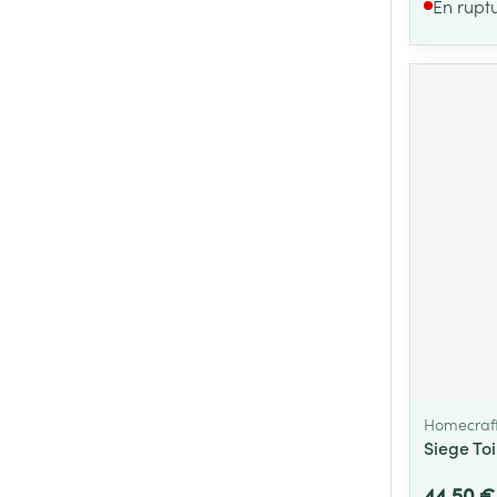
En rupt
Homecraf
Siege To
44,50 €