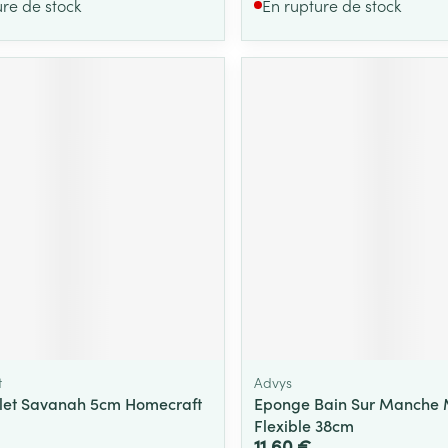
ure de stock
En rupture de stock
t
Advys
ilet Savanah 5cm Homecraft
Eponge Bain Sur Manche 
Flexible 38cm
11,60 €