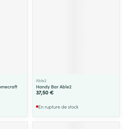
Yeux
s
Afficher plus
ti-insectes
Senteur
Able2
omecraft
Handy Bar Able2
37,50 €
En rupture de stock
CBD