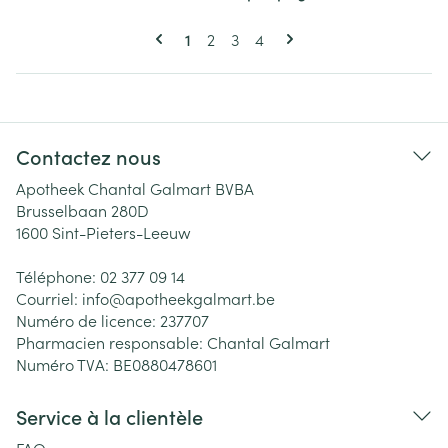
Pages
Vous lisez actuellement la page
Page
Page
Page
1
2
3
4
Contactez nous
Apotheek Chantal Galmart BVBA
Brusselbaan 280D
1600
Sint-Pieters-Leeuw
Téléphone:
02 377 09 14
Courriel:
info@
apotheekgalmart.be
Numéro de licence:
237707
Pharmacien responsable:
Chantal Galmart
Numéro TVA:
BE0880478601
Service à la clientèle