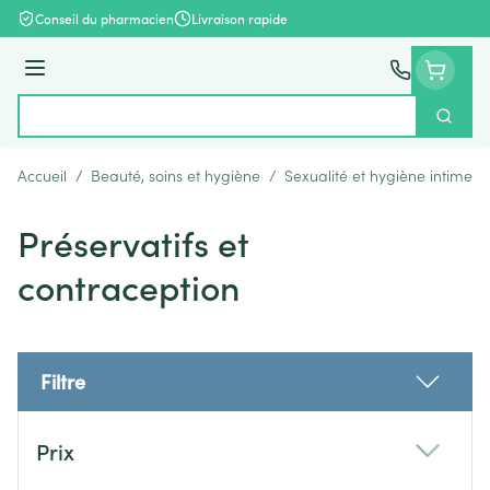
Aller au contenu
Conseil du pharmacien
Livraison rapide
Menu
Cherch
Rechercher
Accueil
/
Beauté, soins et hygiène
/
Sexualité et hygiène intime
/
Préservatifs et
contraception
Filtre
Passer à la liste des produits
Prix
filter