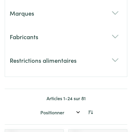
Marques
filter
Fabricants
filter
Restrictions alimentaires
filter
Articles
1
-
24
sur
81
Trier par: