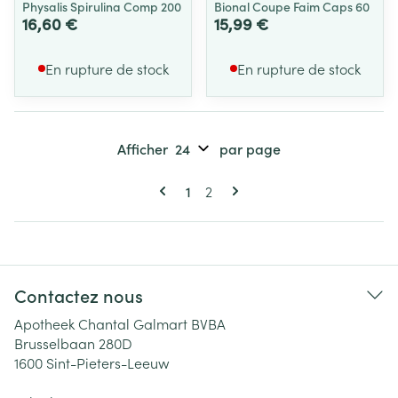
Physalis Spirulina Comp 200
Bional Coupe Faim Caps 60
16,60 €
15,99 €
En rupture de stock
En rupture de stock
Afficher
par page
Pages
Vous lisez actuellement la page
Page
1
2
Contactez nous
Apotheek Chantal Galmart BVBA
Brusselbaan 280D
1600
Sint-Pieters-Leeuw