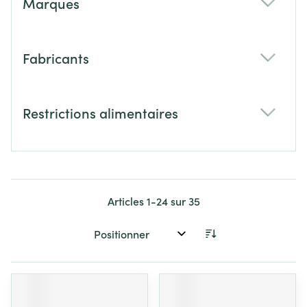
Marques
filter
Fabricants
filter
Restrictions alimentaires
filter
Articles
1
-
24
sur
35
Trier par: