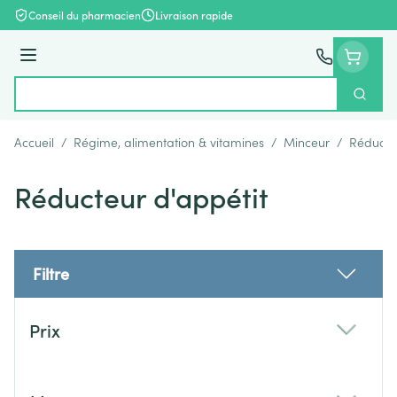
Aller au contenu
Conseil du pharmacien
Livraison rapide
Menu
Cherch
Rechercher
Accueil
/
Régime, alimentation & vitamines
/
Minceur
/
Réducteu
Réducteur d'appétit
Filtre
Passer à la liste des produits
Prix
filter