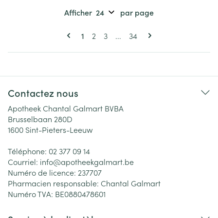
Afficher
par page
Pages
Vous lisez actuellement la page
Page
Page
Page
1
2
3
...
34
Contactez nous
Apotheek Chantal Galmart BVBA
Brusselbaan 280D
1600
Sint-Pieters-Leeuw
Téléphone:
02 377 09 14
Courriel:
info@
apotheekgalmart.be
Numéro de licence:
237707
Pharmacien responsable:
Chantal Galmart
Numéro TVA:
BE0880478601