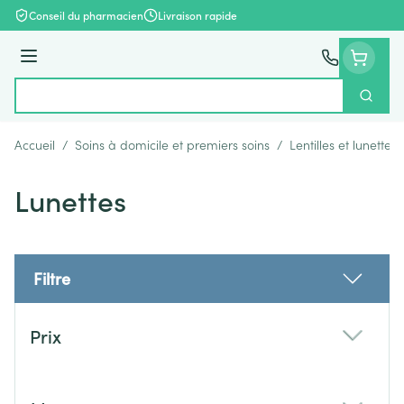
Aller au contenu
Conseil du pharmacien
Livraison rapide
Menu
Cherch
Rechercher
Accueil
/
Soins à domicile et premiers soins
/
Lentilles et lunettes
Lunettes
Filtre
Passer à la liste des produits
Prix
filter