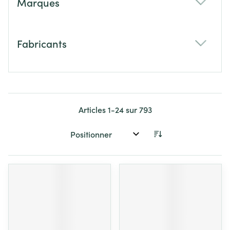
Marques
filter
Fabricants
filter
Articles
1
-
24
sur
793
Trier par: