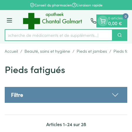
Diapositive 1 de 1
Aller au contenu
Conseil du pharmacien
Livraison rapide
0
0 articles
Menu
0,00 €
Recherche de médicaments et de
Cherch
Rechercher
Accueil
/
Beauté, soins et hygiène
/
Pieds et jambes
/
Pieds fat
Pieds fatigués
Filtre
Articles
1
-
24
sur
28