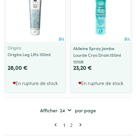
Origins
Akileine Spray Jambe
Origins Leg Lifts 150ml
Lourde Cryo Drain.150ml
10108
28,00 €
23,20 €
En rupture de stock
En rupture de stock
Afficher
par page
Pages
Vous lisez actuellement la page
Page
1
2