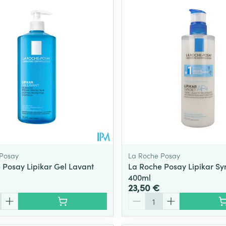
Soin intime
Afficher plu
Ombres à paupières
Massage
Afficher plus
Afficher plu
essoires
Masques chirurgique
e
Compléments
Répulsifs an
nutritionnels
entation
 peau irritée
 Posay
La Roche Posay
 Posay Lipikar Gel Lavant
La Roche Posay Lipikar Sy
400ml
23,50 €
Quantité
Autobronzants
Rasage