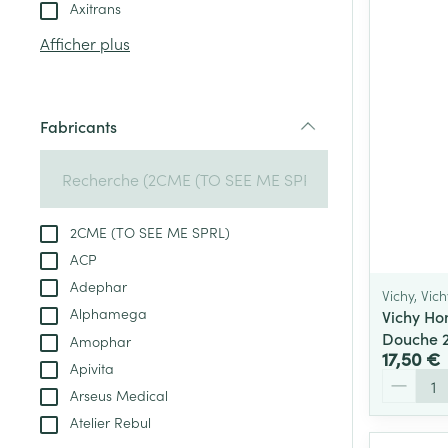
Tablettes
Axitrans
appareils aéro
Pieds et jambe
Crème, gel et 
Afficher plus
Accessoires aé
Pieds secs, call
crevasses
Oxygène
Système respir
Ampoules
Fabricants
filter
Callosités
Cors
Muscles et arti
Afficher plus
2CME (TO SEE ME SPRL)
ACP
Infections
Aiguilles et ser
Adephar
Vichy, Vi
Seringues
Spécifiquement
Alphamega
Vichy H
hommes
Douche 
Amophar
Solution inject
17,50 €
Poux
Apivita
Soins du corps
Aiguilles
Quantité
Arseus Medical
Déodorants
Aiguilles stylo
Atelier Rebul
Diagnostiques
Soins du visag
Afficher plus