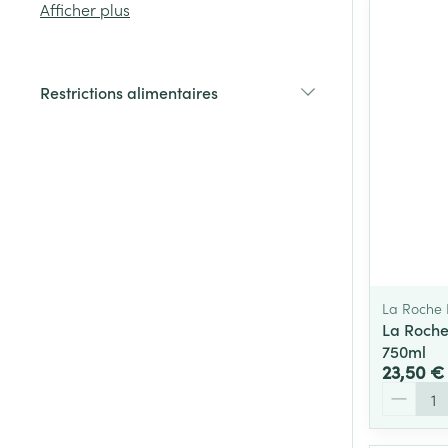
Afficher plus
Cheveux
Restrictions alimentaires
Piluliers et acc
filter
Soins du visag
Taches de pigm
Peau sensible -
Peau mixte
La Roche
Peau terne
La Roche
Afficher plus
750ml
23,50 €
Quantité
Ronflement