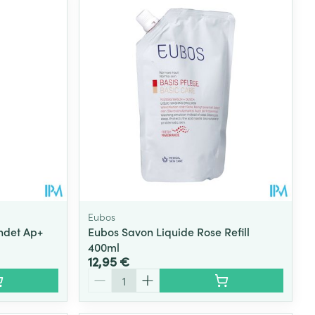
Eau micellaire
s
Yeux
s
Afficher plus
ti-insectes
Senteur
Eubos
ndet Ap+
Eubos Savon Liquide Rose Refill
400ml
12,95 €
Quantité
CBD