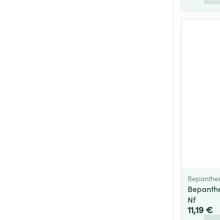
Bepanthe
Bepanthe
Nf
11,19 €
Quantité