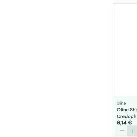
oline
Oline Sh
Credoph
8,14 €
Quantité