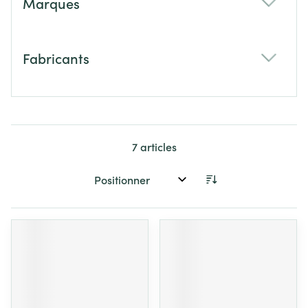
Marques
filter
Fabricants
filter
7
articles
Trier par: