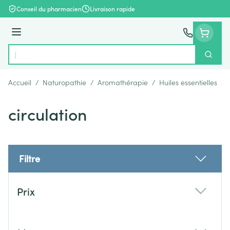
Aller au contenu
Conseil du pharmacien
Livraison rapide
Menu
Cherch
Rechercher
Accueil
/
Naturopathie
/
Aromathérapie
/
Huiles essentielles
/
circulation
Filtre
Passer à la liste des produits
Prix
filter