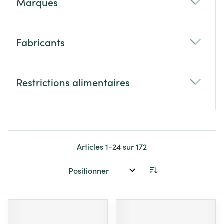
Marques
filter
Fabricants
filter
Restrictions alimentaires
filter
Articles
1
-
24
sur
172
Trier par: