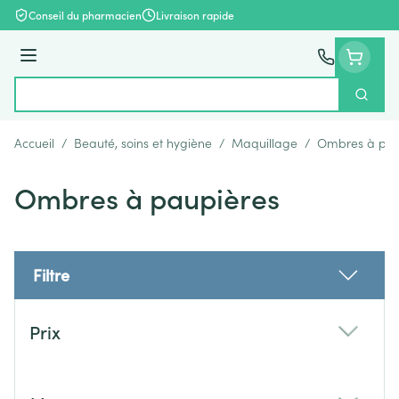
Aller au contenu
Conseil du pharmacien
Livraison rapide
Menu
Cherch
Rechercher
Accueil
/
Beauté, soins et hygiène
/
Maquillage
/
Ombres à pau
Ombres à paupières
Filtre
Passer à la liste des produits
Prix
filter