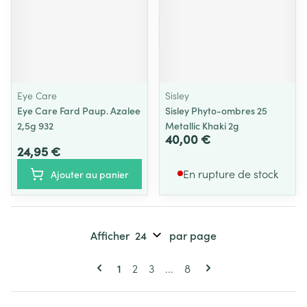
Eye Care
Sisley
Eye Care Fard Paup. Azalee
Sisley Phyto-ombres 25
2,5g 932
Metallic Khaki 2g
40,00 €
24,95 €
En rupture de stock
Ajouter au panier
Afficher
par page
Pages
Vous lisez actuellement la page
Page
Page
Page
1
2
3
...
8