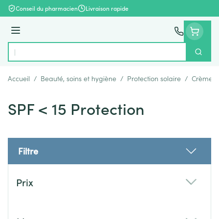
Aller au contenu
Conseil du pharmacien
Livraison rapide
Menu
Cherch
Rechercher
Accueil
/
Beauté, soins et hygiène
/
Protection solaire
/
Crèmes s
SPF < 15 Protection
Filtre
Passer à la liste des produits
Prix
filter