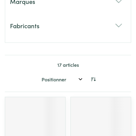
Marques
filter
Fabricants
filter
17
articles
Trier par: