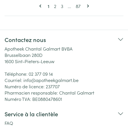
Pages
Vous lisez actuellement la page
Page
Page
Page
1
2
3
...
87
Contactez nous
Apotheek Chantal Galmart BVBA
Brusselbaan 280D
1600
Sint-Pieters-Leeuw
Téléphone:
02 377 09 14
Courriel:
info@
apotheekgalmart.be
Numéro de licence:
237707
Pharmacien responsable:
Chantal Galmart
Numéro TVA:
BE0880478601
Service à la clientèle
FAQ