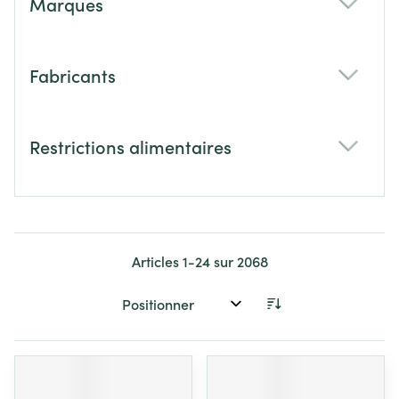
Marques
filter
Fabricants
filter
Restrictions alimentaires
filter
Articles
1
-
24
sur
2068
Trier par: