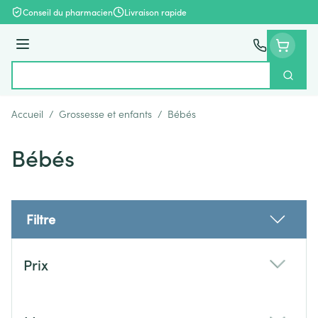
Aller au contenu
Conseil du pharmacien
Livraison rapide
Menu
Cherch
Rechercher
Accueil
/
Grossesse et enfants
/
Bébés
Bébés
Filtre
Passer à la liste des produits
Prix
filter