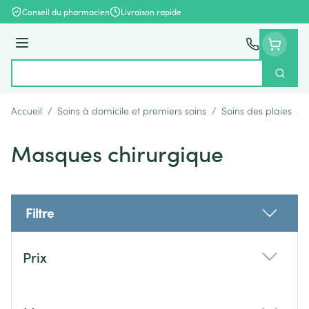
Aller au contenu
Conseil du pharmacien
Livraison rapide
Menu
Cherch
Rechercher
Accueil
/
Soins à domicile et premiers soins
/
Soins des plaies
/
Masques chirurgique
Filtre
Passer à la liste des produits
Prix
filter