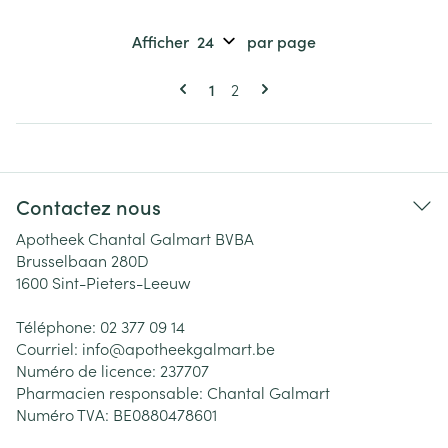
Afficher
par page
Pages
Vous lisez actuellement la page
Page
1
2
Contactez nous
Apotheek Chantal Galmart BVBA
Brusselbaan 280D
1600
Sint-Pieters-Leeuw
Téléphone:
02 377 09 14
Courriel:
info@
apotheekgalmart.be
Numéro de licence:
237707
Pharmacien responsable:
Chantal Galmart
Numéro TVA:
BE0880478601