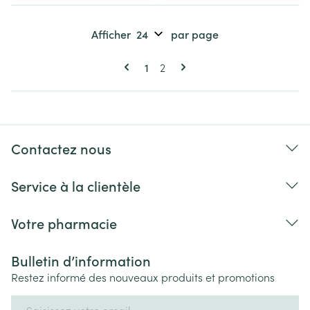
Afficher
par page
Pages
Vous lisez actuellement la page
Page
1
2
Contactez nous
Service à la clientèle
Votre pharmacie
Bulletin d’information
Restez informé des nouveaux produits et promotions
Adresse mail