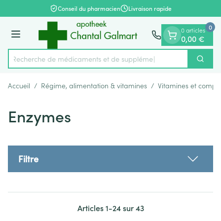
Diapositive 1 de 1
Aller au contenu
Conseil du pharmacien
Livraison rapide
0
0 articles
Menu
0,00 €
Recherche de médicam
Cherch
Rechercher
Accueil
/
Régime, alimentation & vitamines
/
Vitamines et compl
Enzymes
Filtre
Articles
1
-
24
sur
43