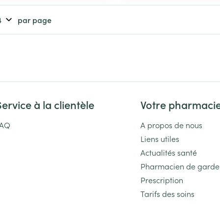
Massage
Afficher plus
Afficher plu
par page
essoires
Masques chirurgique
e
Compléments
Répulsifs an
nutritionnels
entation
 peau irritée
Service à la clientèle
Votre pharmaci
FAQ
A propos de nous
Liens utiles
Actualités santé
Pharmacien de garde
Prescription
Autobronzants
Rasage
Tarifs des soins