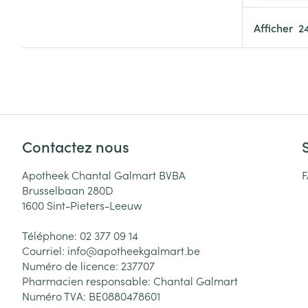
Cheveux
Afficher
Piluliers et acc
Soins du visag
Taches de pigm
Peau sensible -
Contactez nous
Peau mixte
Apotheek Chantal Galmart BVBA
Peau terne
Brusselbaan 280D
1600
Sint-Pieters-Leeuw
Afficher plus
Téléphone:
02 377 09 14
Courriel:
info@
apotheekgalmart.be
Numéro de licence:
237707
Ronflement
Pharmacien responsable:
Chantal Galmart
Numéro TVA:
BE0880478601