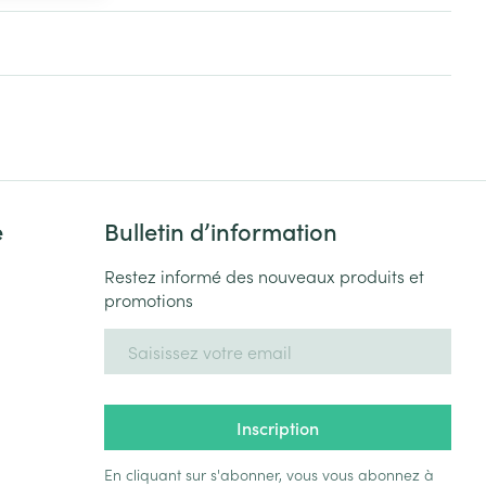
Yeux
s
Afficher plus
ti-insectes
Senteur
e
Bulletin d’information
Restez informé des nouveaux produits et
promotions
Adresse mail
CBD
Inscription
En cliquant sur s'abonner, vous vous abonnez à