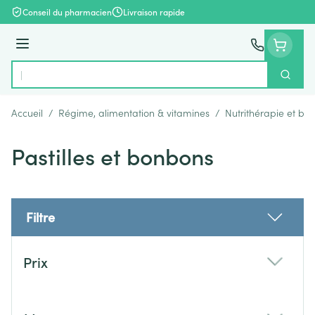
Aller au contenu
Conseil du pharmacien
Livraison rapide
Menu
Cherch
Rechercher
Accueil
/
Régime, alimentation & vitamines
/
Nutrithérapie et bie
Pastilles et bonbons
Filtre
Passer à la liste des produits
Prix
filter