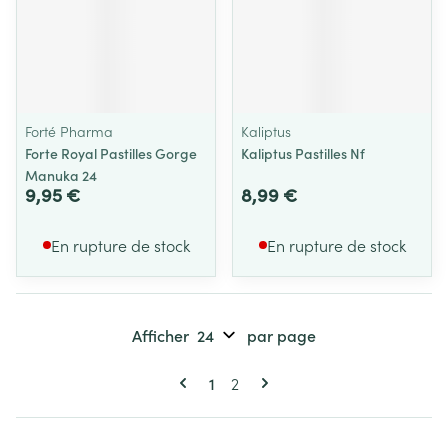
Forté Pharma
Kaliptus
Forte Royal Pastilles Gorge
Kaliptus Pastilles Nf
Manuka 24
9,95 €
8,99 €
En rupture de stock
En rupture de stock
Afficher
par page
Pages
Vous lisez actuellement la page
Page
1
2