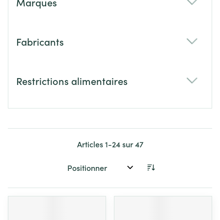
Marques
filter
Fabricants
filter
Restrictions alimentaires
filter
Articles
1
-
24
sur
47
Trier par: