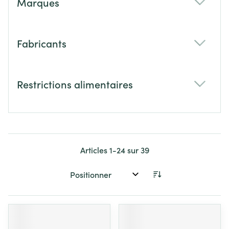
Marques
filter
Fabricants
filter
Restrictions alimentaires
filter
Articles
1
-
24
sur
39
Trier par: