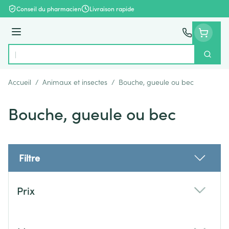
Aller au contenu
Conseil du pharmacien
Livraison rapide
Menu
Cherch
Rechercher
Accueil
/
Animaux et insectes
/
Bouche, gueule ou bec
Bouche, gueule ou bec
Filtre
Passer à la liste des produits
Prix
filter