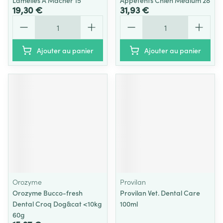
Lamelles A Macher 15
Appetents Chien Medium 28
19,30 €
31,93 €
Quantité
Quantité
Ajouter au panier
Ajouter au panier
Orozyme
Provilan
Orozyme Bucco-fresh
Provilan Vet. Dental Care
Dental Croq Dog&cat <10kg
100ml
60g