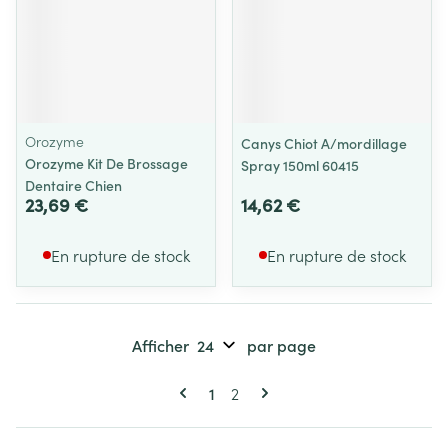
Orozyme
Canys Chiot A/mordillage
Orozyme Kit De Brossage
Spray 150ml 60415
Dentaire Chien
23,69 €
14,62 €
En rupture de stock
En rupture de stock
Afficher
par page
Pages
Vous lisez actuellement la page
Page
1
2