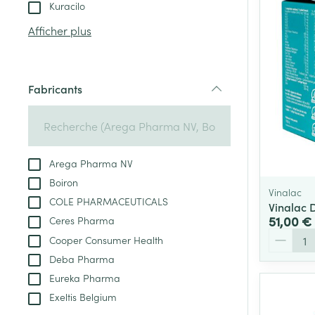
Tablettes
Kuracilo
appareils aéro
Pieds et jambe
Crème, gel et 
Afficher plus
Accessoires aé
Pieds secs, call
crevasses
Oxygène
Système respir
Ampoules
Fabricants
filter
Callosités
Cors
Muscles et arti
Afficher plus
Arega Pharma NV
Boiron
Infections
Aiguilles et ser
Vinalac
COLE PHARMACEUTICALS
Vinalac 
Seringues
Spécifiquement
51,00 €
Ceres Pharma
hommes
Quantité
Cooper Consumer Health
Solution inject
Poux
Deba Pharma
Soins du corps
Aiguilles
Eureka Pharma
Déodorants
Aiguilles stylo
Exeltis Belgium
Diagnostiques
Soins du visag
Afficher plus