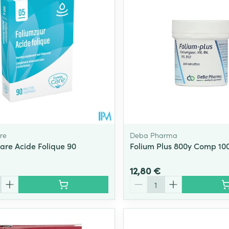
Soin intime
Afficher plu
Ombres à paupières
Massage
Afficher plus
Afficher plu
essoires
Masques chirurgique
e
Compléments
Répulsifs an
nutritionnels
entation
 peau irritée
re
Deba Pharma
are Acide Folique 90
Folium Plus 800y Comp 10
12,80 €
Quantité
Autobronzants
Rasage