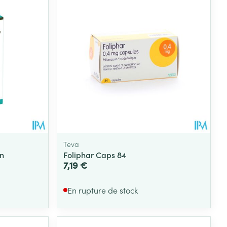
Teva
an
Foliphar Caps 84
7,19 €
En rupture de stock