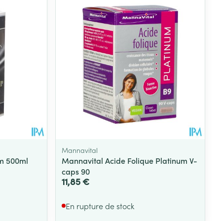
Mannavital
um 500ml
Mannavital Acide Folique Platinum V-
caps 90
11,85 €
En rupture de stock