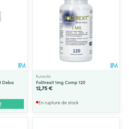
Eau micellaire
s
Yeux
s
Afficher plus
ti-insectes
Senteur
Kuracilo
0 Deba
Folitrexit 1mg Comp 120
12,75 €
En rupture de stock
CBD