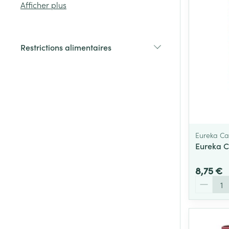
Afficher plus
Cheveux
Restrictions alimentaires
Piluliers et acc
filter
Soins du visag
Taches de pigm
Peau sensible -
Eureka Ca
Peau mixte
Eureka C
Peau terne
8,75 €
Afficher plus
Quantité
Ronflement