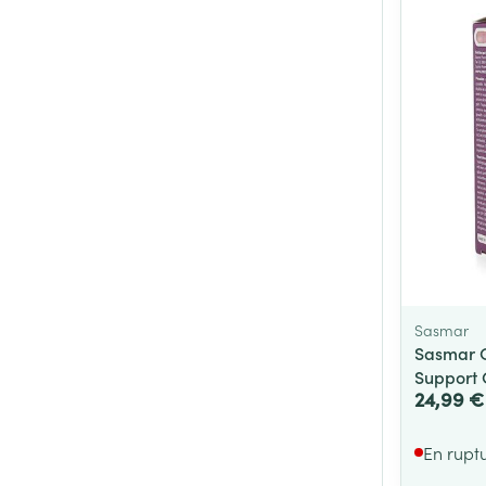
Sasmar
Sasmar C
Support 
24,99 €
En rupt