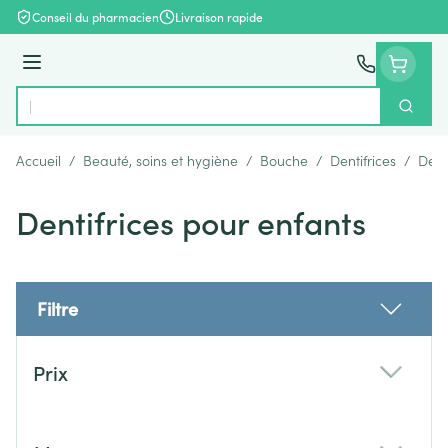
Aller au contenu
Conseil du pharmacien
Livraison rapide
Menu
Cherch
Rechercher
Accueil
/
Beauté, soins et hygiène
/
Bouche
/
Dentifrices
/
Dent
Dentifrices pour enfants
Filtre
Passer à la liste des produits
Prix
filter