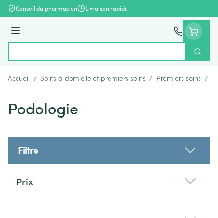
Aller au contenu
Conseil du pharmacien
Livraison rapide
Menu
Cherch
Rechercher
Accueil
/
Soins à domicile et premiers soins
/
Premiers soins
/
P
Podologie
Filtre
Passer à la liste des produits
Prix
filter