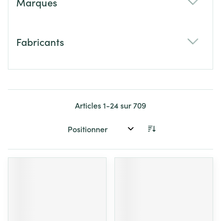
Marques
filter
Fabricants
filter
Articles
1
-
24
sur
709
Trier par: