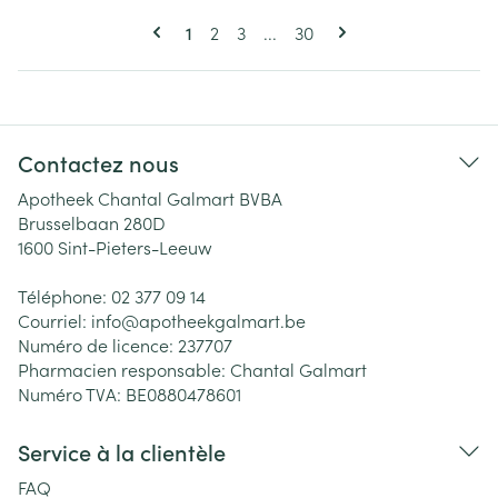
Pages
Vous lisez actuellement la page
Page
Page
Page
1
2
3
...
30
Contactez nous
Apotheek Chantal Galmart BVBA
Brusselbaan 280D
1600
Sint-Pieters-Leeuw
Téléphone:
02 377 09 14
Courriel:
info@
apotheekgalmart.be
Numéro de licence:
237707
Pharmacien responsable:
Chantal Galmart
Numéro TVA:
BE0880478601
Service à la clientèle
FAQ