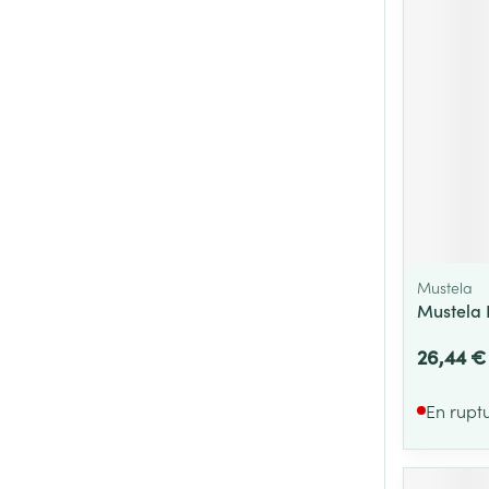
Cheveux
Piluliers et acc
Soins du visag
Taches de pigm
Peau sensible -
Peau mixte
Mustela
Peau terne
Mustela 
Afficher plus
26,44 €
En rupt
Ronflement