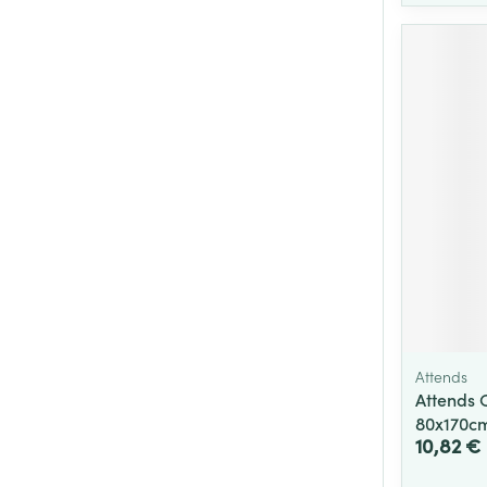
Attends
Attends C
80x170cm
10,82 €