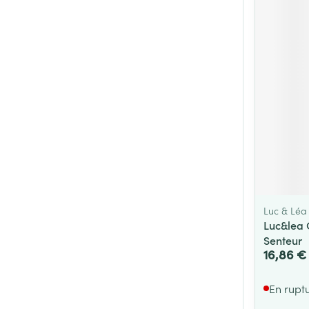
Luc & Léa
Luc&lea 
Senteur
16,86 €
En rupt