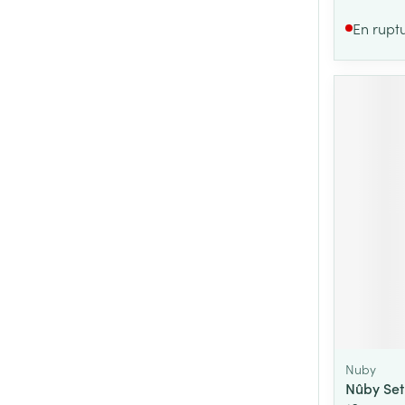
En rupt
Nuby
Nûby Set