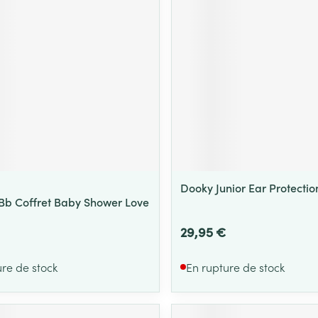
Massage
Afficher plus
Afficher plu
essoires
Masques chirurgique
e
Compléments
Répulsifs an
nutritionnels
entation
 peau irritée
Dooky Junior Ear Protectio
Bb Coffret Baby Shower Love
29,95 €
ure de stock
En rupture de stock
Autobronzants
Rasage