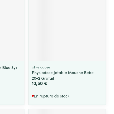
Yeux
s
Afficher plus
ti-insectes
Senteur
n Blue 3y+
physiodose
Physiodose Jetable Mouche Bebe
20+2 Gratuit
10,50 €
En rupture de stock
CBD