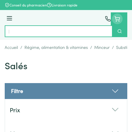
Aller au contenu
Conseil du pharmacien
Livraison rapide
Menu
Cherch
Rechercher
Accueil
/
Régime, alimentation & vitamines
/
Minceur
/
Substitu
Salés
Filtre
Passer à la liste des produits
Prix
filter