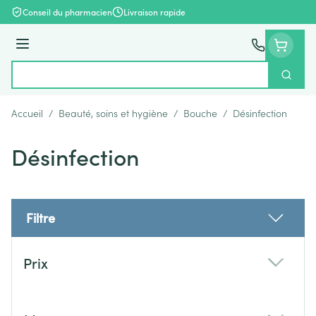
Aller au contenu
Conseil du pharmacien
Livraison rapide
Menu
Cherch
Rechercher
Accueil
/
Beauté, soins et hygiène
/
Bouche
/
Désinfection
Désinfection
Filtre
Passer à la liste des produits
Prix
filter