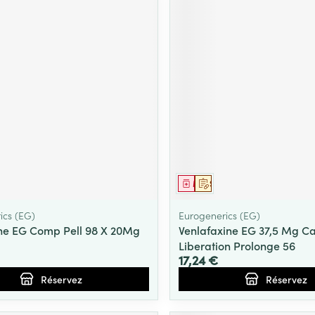
ment
prescription
Médicament
Sur prescription
ics (EG)
Eurogenerics (EG)
ne EG Comp Pell 98 X 20Mg
Venlafaxine EG 37,5 Mg C
Liberation Prolonge 56
17,24 €
Réservez
Réservez