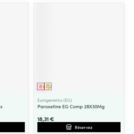
Médicament
Sur prescription
Eurogenerics (EG)
s
Paroxetine EG Comp 28X30Mg
18,31 €
Réservez