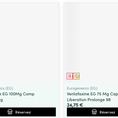
ment
prescription
Médicament
Sur prescription
ics (EG)
Eurogenerics (EG)
ne EG 100Mg Comp
Venlafaxine EG 75 Mg Cap
Mg
Liberation Prolonge 98
24,75 €
Réservez
Réservez