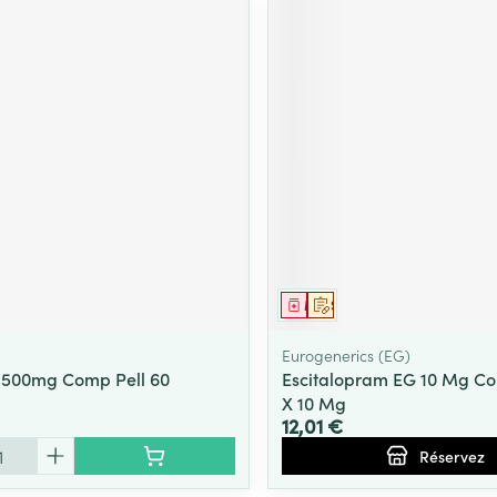
ment
Médicament
Sur prescription
Eurogenerics (EG)
 500mg Comp Pell 60
Escitalopram EG 10 Mg Co
X 10 Mg
12,01 €
Réservez