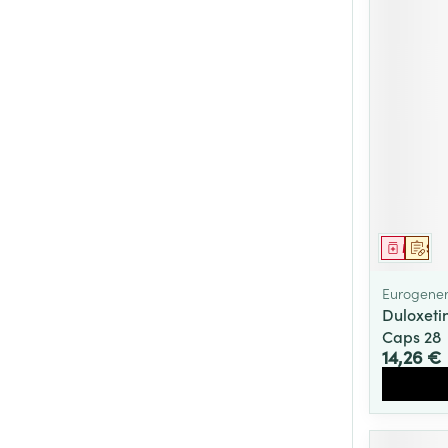
Médica
Sur 
Eurogener
Duloxeti
Caps 28
14,26 €