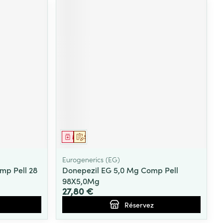
Médicament
Sur prescription
Eurogenerics (EG)
mp Pell 28
Donepezil EG 5,0 Mg Comp Pell
98X5,0Mg
27,80 €
Réservez