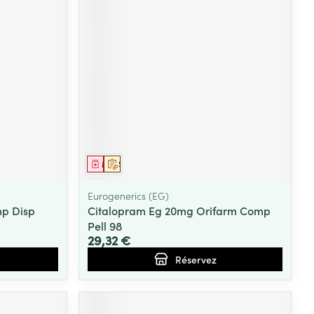
Yeux
s
Afficher plus
ti-insectes
Senteur
Médicament
Sur prescription
Eurogenerics (EG)
p Disp
Citalopram Eg 20mg Orifarm Comp
Pell 98
29,32 €
Réservez
CBD