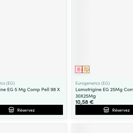
Massage
Afficher plus
Afficher plu
essoires
Masques chirurgique
e
Compléments
Répulsifs an
nutritionnels
entation
 peau irritée
ment
prescription
Médicament
Sur prescription
ics (EG)
Eurogenerics (EG)
ne EG 5 Mg Comp Pell 98 X
Lamotrigine EG 25Mg Com
30X25Mg
10,58 €
Réservez
Réservez
Autobronzants
Rasage