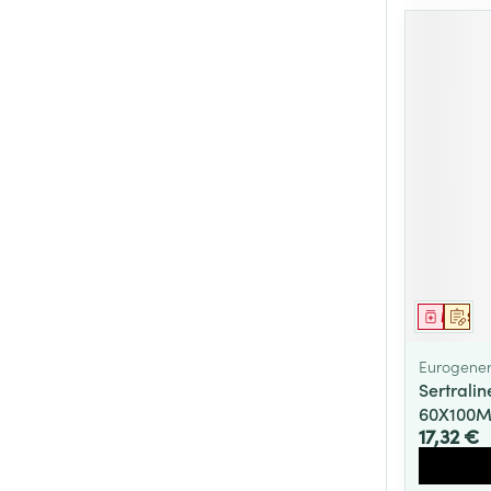
Médica
Sur 
Eurogener
Sertrali
60X100
17,32 €