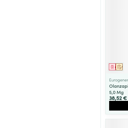
Cheveux
Piluliers et acc
Soins du visag
Taches de pigm
Peau sensible -
Peau mixte
Médica
Sur 
Peau terne
Eurogener
Olanzapi
Afficher plus
5,0 Mg
38,52 €
Ronflement