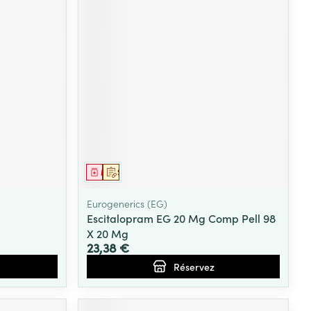
Médicament
Sur prescription
Eurogenerics (EG)
Escitalopram EG 20 Mg Comp Pell 98
X 20 Mg
23,38 €
Réservez