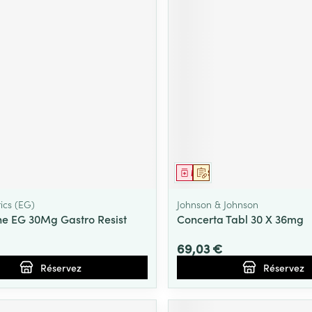
ment
prescription
Médicament
Sur prescription
ics (EG)
Johnson & Johnson
ne EG 30Mg Gastro Resist
Concerta Tabl 30 X 36mg
69,03 €
Réservez
Réservez