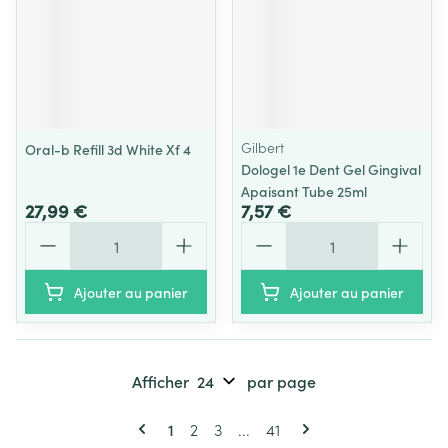
Gilbert
Oral-b Refill 3d White Xf 4
Dologel 1e Dent Gel Gingival
Apaisant Tube 25ml
27,99 €
7,57 €
Quantité
Quantité
Ajouter au panier
Ajouter au panier
Afficher
par page
Pages
Vous lisez actuellement la page
Page
Page
Page
1
2
3
...
41