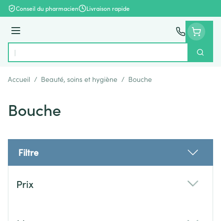
Aller au contenu
Conseil du pharmacien
Livraison rapide
Menu
Cherch
Rechercher
Accueil
/
Beauté, soins et hygiène
/
Bouche
Bouche
Filtre
Passer à la liste des produits
Prix
filter