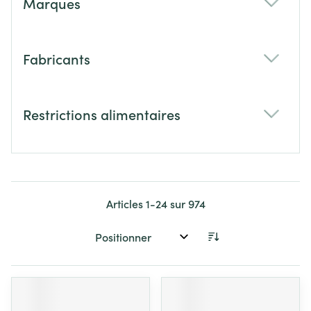
Marques
filter
Fabricants
filter
Restrictions alimentaires
filter
Articles
1
-
24
sur
974
Trier par: