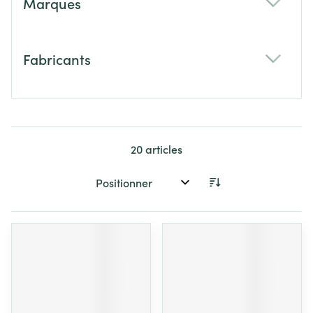
Marques
filter
Fabricants
filter
20
articles
Trier par: