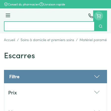
Aller au contenu
Conseil du pharmacien
Livraison rapide
Menu
Cherch
Rechercher
Accueil
/
Soins à domicile et premiers soins
/
Matériel paramédic
Escarres
Filtre
Passer à la liste des produits
Prix
filter