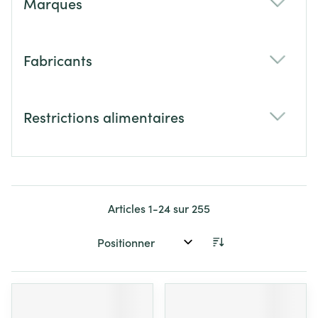
Marques
filter
Fabricants
filter
Restrictions alimentaires
filter
Articles
1
-
24
sur
255
Trier par: