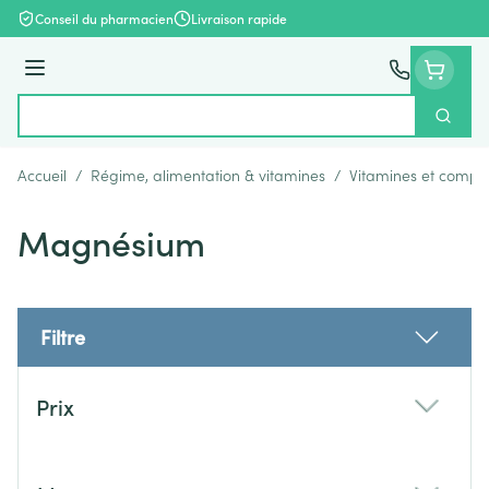
Aller au contenu
Conseil du pharmacien
Livraison rapide
Menu
Cherch
Rechercher
Accueil
/
Régime, alimentation & vitamines
/
Vitamines et compl
Magnésium
Filtre
Passer à la liste des produits
Prix
filter