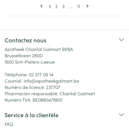
Pages
Vous lisez actuellement la page
Page
Page
Page
1
2
3
...
11
Contactez nous
Apotheek Chantal Galmart BVBA
Brusselbaan 280D
1600
Sint-Pieters-Leeuw
Téléphone:
02 377 09 14
Courriel:
info@
apotheekgalmart.be
Numéro de licence:
237707
Pharmacien responsable:
Chantal Galmart
Numéro TVA:
BE0880478601
Service à la clientèle
FAQ