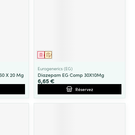
Médicament
Sur prescription
Eurogenerics (EG)
60 X 20 Mg
Diazepam EG Comp 30X10Mg
6,65 €
Réservez