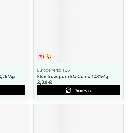
Yeux
s
Afficher plus
ti-insectes
Senteur
Médicament
Sur prescription
Eurogenerics (EG)
0,25Mg
Flunitrazepam EG Comp 10X1Mg
3,24 €
Réservez
CBD