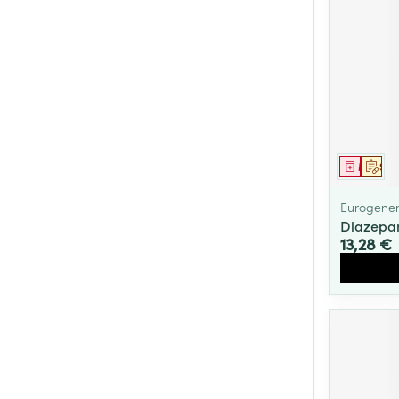
Médica
Sur 
Eurogener
Diazepa
13,28 €