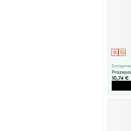
Médica
Sur 
Eurogener
Prazepa
10,74 €