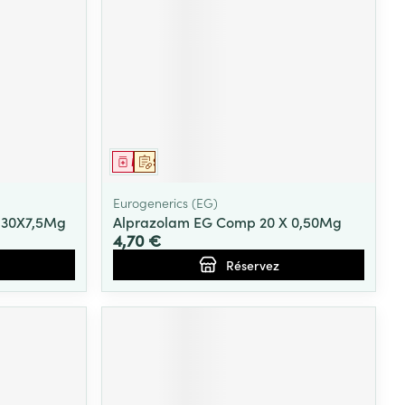
Médicament
Sur prescription
Eurogenerics (EG)
 30X7,5Mg
Alprazolam EG Comp 20 X 0,50Mg
4,70 €
Réservez