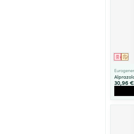
Cheveux
Piluliers et acc
Soins du visag
Taches de pigm
Médica
Sur 
Peau sensible -
Peau mixte
Eurogener
Alprazo
Peau terne
30,96 €
Afficher plus
Ronflement