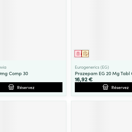
ment
prescription
Médicament
Sur prescription
via
Eurogenerics (EG)
10mg Comp 30
Prazepam EG 20 Mg Tabl 
16,92 €
Réservez
Réservez