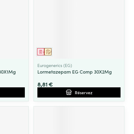
Médicament
Sur prescription
Eurogenerics (EG)
30X1Mg
Lormetazepam EG Comp 30X2Mg
8,81 €
Réservez