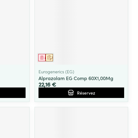
Médicament
Sur prescription
Eurogenerics (EG)
Alprazolam EG Comp 60X1,00Mg
22,16 €
Réservez