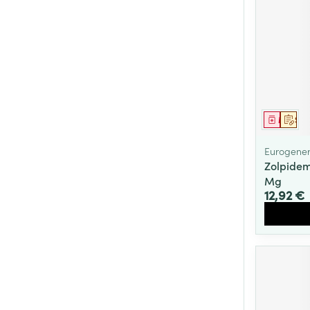
Médica
Sur 
Eurogener
Zolpidem
Mg
12,92 €