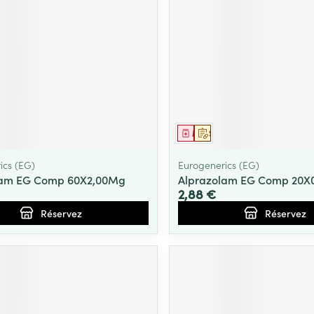
Massage
Afficher plus
Afficher plu
essoires
Masques chirurgique
e
Compléments
Répulsifs an
nutritionnels
entation
ment
prescription
Médicament
Sur prescription
 peau irritée
ics (EG)
Eurogenerics (EG)
lam EG Comp 60X2,00Mg
Alprazolam EG Comp 20X
2,88 €
Réservez
Réservez
Autobronzants
Rasage