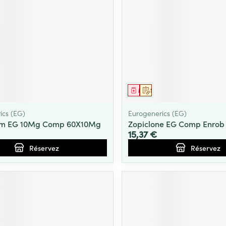
ment
prescription
Médicament
Sur prescription
ics (EG)
Eurogenerics (EG)
m EG 10Mg Comp 60X10Mg
Zopiclone EG Comp Enrob
15,37 €
Réservez
Réservez