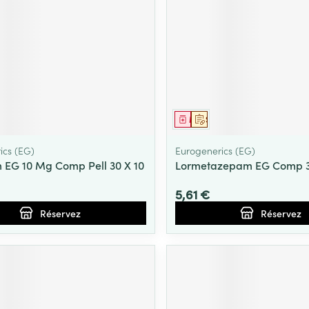
ment
prescription
Médicament
Sur prescription
ics (EG)
Eurogenerics (EG)
 EG 10 Mg Comp Pell 30 X 10
Lormetazepam EG Comp 
5,61 €
Réservez
Réservez