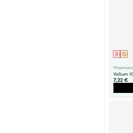
Médica
Sur 
Pharmano
Valium 
7,22 €