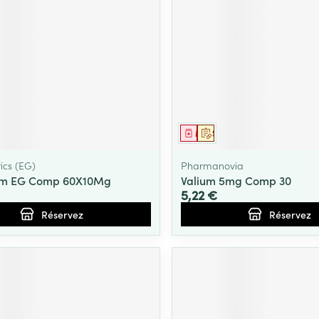
ment
prescription
Médicament
Sur prescription
ics (EG)
Pharmanovia
m EG Comp 60X10Mg
Valium 5mg Comp 30
5,22 €
Réservez
Réservez