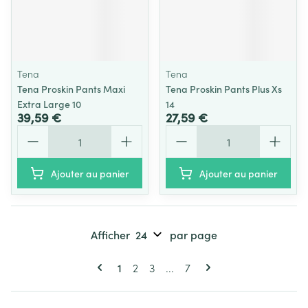
Tena
Tena
Tena Proskin Pants Maxi
Tena Proskin Pants Plus Xs
Extra Large 10
14
39,59 €
27,59 €
Quantité
Quantité
Ajouter au panier
Ajouter au panier
Afficher
par page
Pages
Vous lisez actuellement la page
Page
Page
Page
1
2
3
...
7