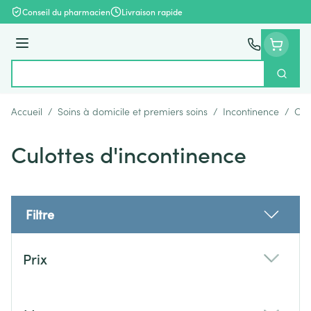
Aller au contenu
Conseil du pharmacien
Livraison rapide
Menu
Cherch
Rechercher
Accueil
/
Soins à domicile et premiers soins
/
Incontinence
/
Cul
Culottes d'incontinence
Filtre
Passer à la liste des produits
Prix
filter