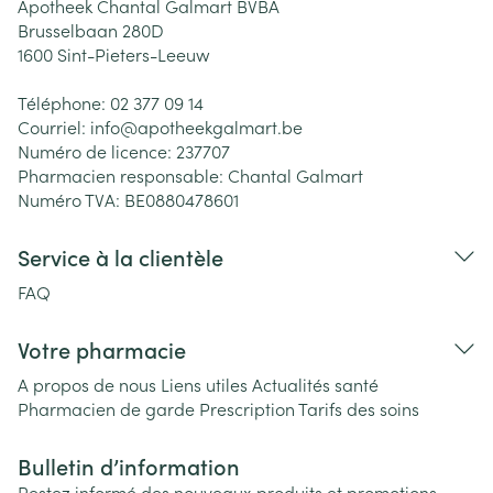
Apotheek Chantal Galmart BVBA
Brusselbaan 280D
1600
Sint-Pieters-Leeuw
Téléphone:
02 377 09 14
Courriel:
info@
apotheekgalmart.be
Numéro de licence:
237707
Pharmacien responsable:
Chantal Galmart
Numéro TVA:
BE0880478601
Service à la clientèle
FAQ
Votre pharmacie
A propos de nous
Liens utiles
Actualités santé
Pharmacien de garde
Prescription
Tarifs des soins
Bulletin d’information
Restez informé des nouveaux produits et promotions