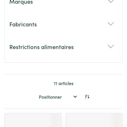
Marques
filter
Fabricants
filter
Restrictions alimentaires
filter
11
articles
Trier par: