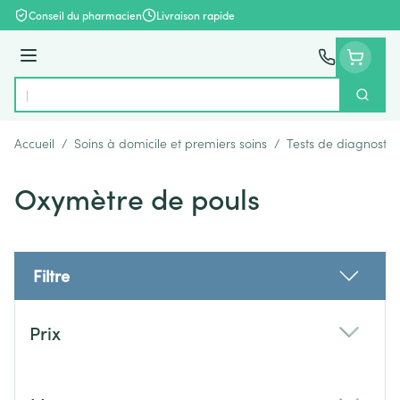
Aller au contenu
Conseil du pharmacien
Livraison rapide
Menu
Cherch
Rechercher
Accueil
/
Soins à domicile et premiers soins
/
Tests de diagnostic
Oxymètre de pouls
Filtre
Passer à la liste des produits
Prix
filter