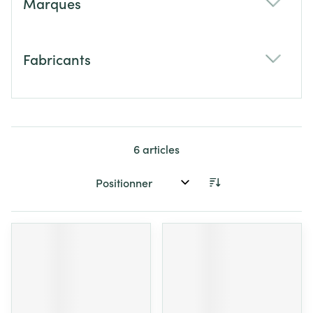
Marques
filter
Fabricants
filter
6
articles
Trier par: