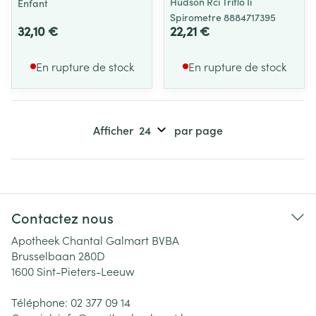
Hudson Rci Triflo Ii
Enfant
Spirometre 8884717395
32,10 €
22,21 €
En rupture de stock
En rupture de stock
Afficher
par page
Contactez nous
Apotheek Chantal Galmart BVBA
Brusselbaan 280D
1600
Sint-Pieters-Leeuw
Téléphone:
02 377 09 14