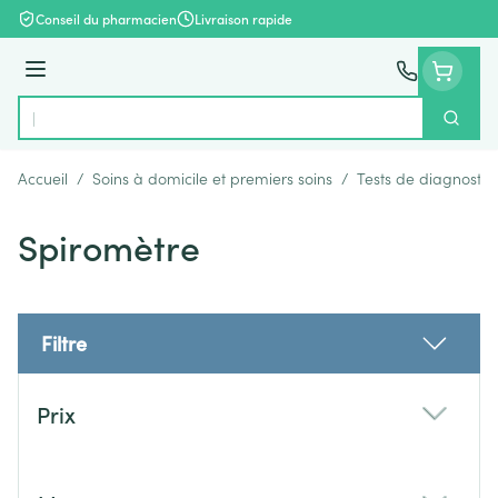
Aller au contenu
Conseil du pharmacien
Livraison rapide
Menu
Cherch
Rechercher
Accueil
/
Soins à domicile et premiers soins
/
Tests de diagnostic
Spiromètre
Filtre
Passer à la liste des produits
Prix
filter