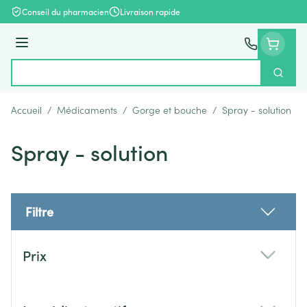
Aller au contenu
Conseil du pharmacien
Livraison rapide
Menu
Cherch
Rechercher
Accueil
/
Médicaments
/
Gorge et bouche
/
Spray - solution
Spray - solution
Filtre
Passer à la liste des produits
Prix
filter