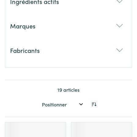
Ingrédients actifs
filter
Marques
filter
Fabricants
filter
19
articles
Trier par: