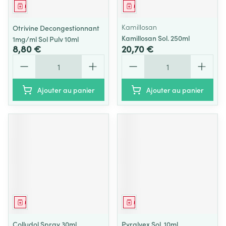
Médicament
Médicament
Kamillosan
Otrivine Decongestionnant
Kamillosan Sol. 250ml
1mg/ml Sol Pulv 10ml
8,80 €
20,70 €
Quantité
Quantité
Ajouter au panier
Ajouter au panier
Médicament
Médicament
Colludol Spray 30ml
Pyralvex Sol. 10ml