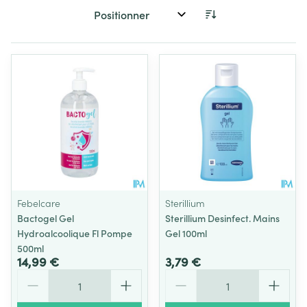
Trier par:
Febelcare
Sterillium
Bactogel Gel
Sterillium Desinfect. Mains
Hydroalcoolique Fl Pompe
Gel 100ml
500ml
14,99 €
3,79 €
Quantité
Quantité