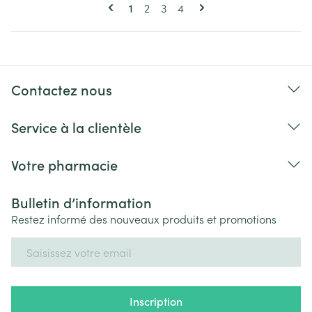
Pages
Vous lisez actuellement la page
Page
Page
Page
1
2
3
4
Contactez nous
Service à la clientèle
Votre pharmacie
Bulletin d’information
Restez informé des nouveaux produits et promotions
Adresse mail
Inscription