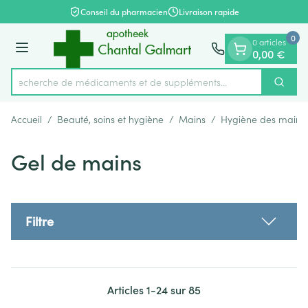
Diapositive 1 de 1
Aller au contenu
Conseil du pharmacien
Livraison rapide
0
0 articles
Menu
0,00 €
Recherche de médicaments et de suppléments
Cherch
Rechercher
Accueil
/
Beauté, soins et hygiène
/
Mains
/
Hygiène des mains
Gel de mains
Filtre
Articles
1
-
24
sur
85