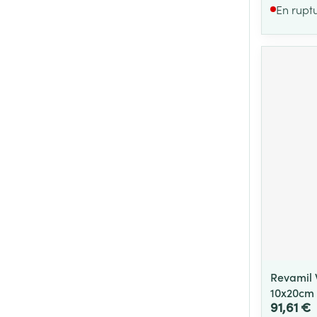
En rupt
Revamil 
10x20cm
91,61 €