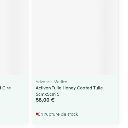
Yeux
s
Afficher plus
ti-insectes
Senteur
Advancis Medical
 Cire
Activon Tulle Honey Coated Tulle
5cmx5cm 5
58,00 €
CBD
En rupture de stock