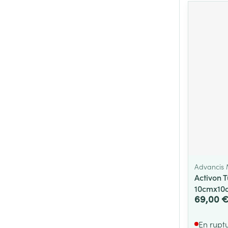
Advancis 
Activon 
10cmx10
69,00 
En rupt