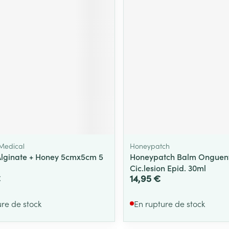
Massage
Afficher plus
Afficher plu
essoires
Masques chirurgique
e
Compléments
Répulsifs an
nutritionnels
entation
 peau irritée
Medical
Honeypatch
Alginate + Honey 5cmx5cm 5
Honeypatch Balm Onguent
Cic.lesion Epid. 30ml
€
14,95 €
Autobronzants
Rasage
ure de stock
En rupture de stock