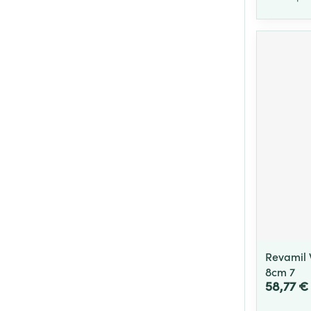
Revamil 
8cm 7
58,77 €