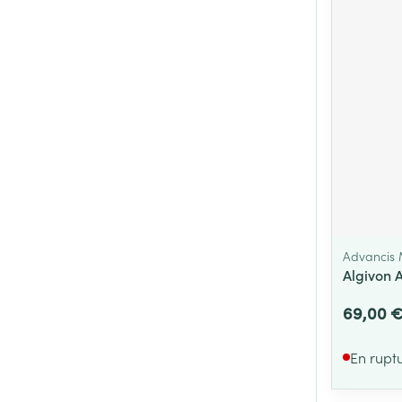
Cheveux
Piluliers et acc
Soins du visag
Taches de pigm
Peau sensible -
Peau mixte
Peau terne
Advancis 
Afficher plus
Algivon 
69,00 
Ronflement
En rupt