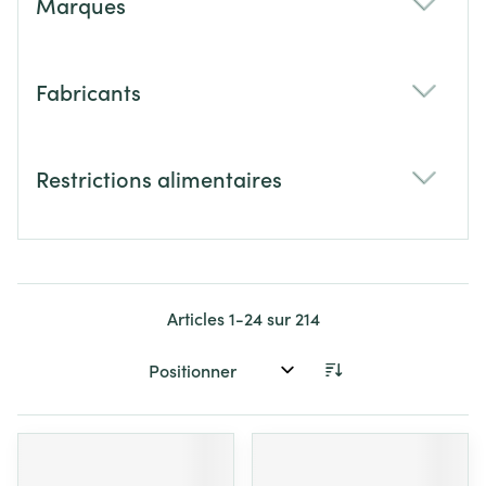
Marques
filter
Fabricants
filter
Restrictions alimentaires
filter
Articles
1
-
24
sur
214
Trier par: