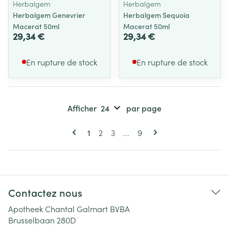
Herbalgem
Herbalgem
Herbalgem Genevrier
Herbalgem Sequoia
Macerat 50ml
Macerat 50ml
29,34 €
29,34 €
En rupture de stock
En rupture de stock
Afficher
par page
Pages
Vous lisez actuellement la page
Page
Page
Page
1
2
3
...
9
Contactez nous
Apotheek Chantal Galmart BVBA
Brusselbaan 280D