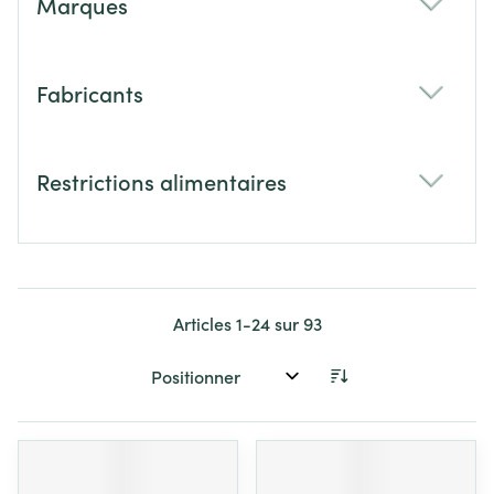
Marques
filter
Fabricants
filter
Restrictions alimentaires
filter
Articles
1
-
24
sur
93
Trier par: