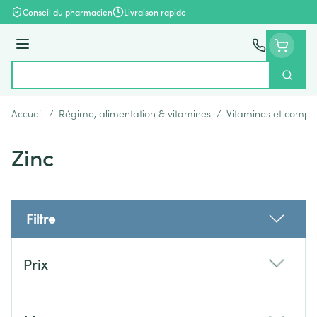
Aller au contenu
Conseil du pharmacien
Livraison rapide
Menu
Cherch
Rechercher
Accueil
/
Régime, alimentation & vitamines
/
Vitamines et compl
Zinc
Filtre
Passer à la liste des produits
Prix
filter