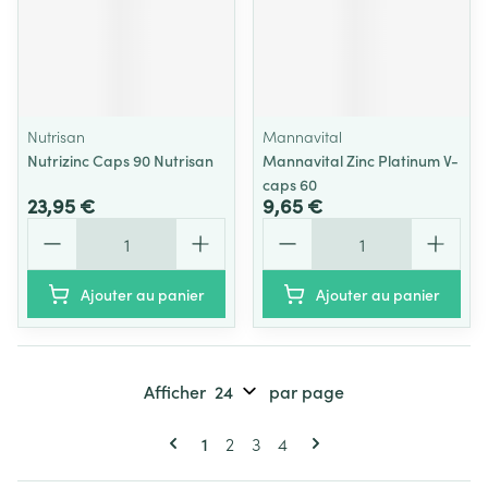
Nutrisan
Mannavital
Nutrizinc Caps 90 Nutrisan
Mannavital Zinc Platinum V-
caps 60
23,95 €
9,65 €
Quantité
Quantité
Ajouter au panier
Ajouter au panier
Afficher
par page
Pages
Vous lisez actuellement la page
Page
Page
Page
1
2
3
4