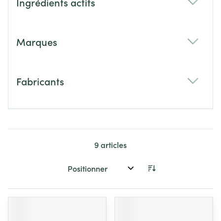
Ingrédients actifs
filter
Marques
filter
Fabricants
filter
9
articles
Trier par: