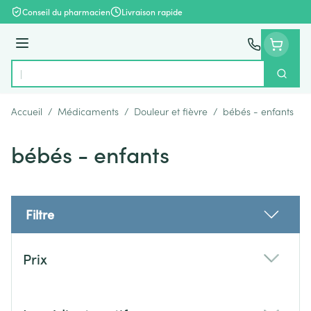
Aller au contenu
Conseil du pharmacien
Livraison rapide
Menu
Cherch
Rechercher
Accueil
/
Médicaments
/
Douleur et fièvre
/
bébés - enfants
bébés - enfants
Filtre
Passer à la liste des produits
Prix
filter