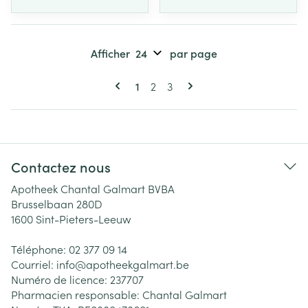
Afficher
par page
Pages
Vous lisez actuellement la page
Page
Page
1
2
3
Contactez nous
Apotheek Chantal Galmart BVBA
Brusselbaan 280D
1600
Sint-Pieters-Leeuw
Téléphone:
02 377 09 14
Courriel:
info@
apotheekgalmart.be
Numéro de licence:
237707
Pharmacien responsable:
Chantal Galmart