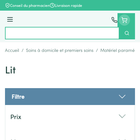
Aller au contenu
Conseil du pharmacien
Livraison rapide
Menu
Cherch
Rechercher
Accueil
/
Soins à domicile et premiers soins
/
Matériel paramédic
Lit
Filtre
Passer à la liste des produits
Prix
filter