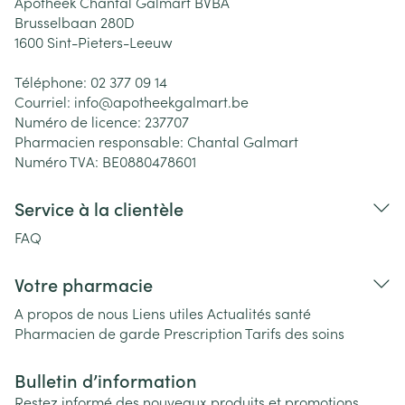
Apotheek Chantal Galmart BVBA
Brusselbaan 280D
1600
Sint-Pieters-Leeuw
Téléphone:
02 377 09 14
Courriel:
info@
apotheekgalmart.be
Numéro de licence:
237707
Pharmacien responsable:
Chantal Galmart
Numéro TVA:
BE0880478601
Service à la clientèle
FAQ
Votre pharmacie
A propos de nous
Liens utiles
Actualités santé
Pharmacien de garde
Prescription
Tarifs des soins
Bulletin d’information
Restez informé des nouveaux produits et promotions