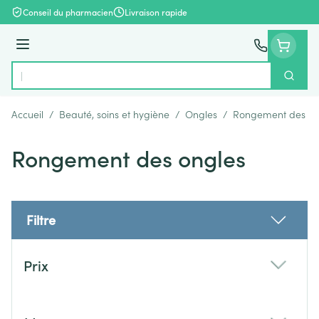
Aller au contenu
Conseil du pharmacien
Livraison rapide
Menu
Cherch
Rechercher
Accueil
/
Beauté, soins et hygiène
/
Ongles
/
Rongement des on
Rongement des ongles
Filtre
Passer à la liste des produits
Prix
filter