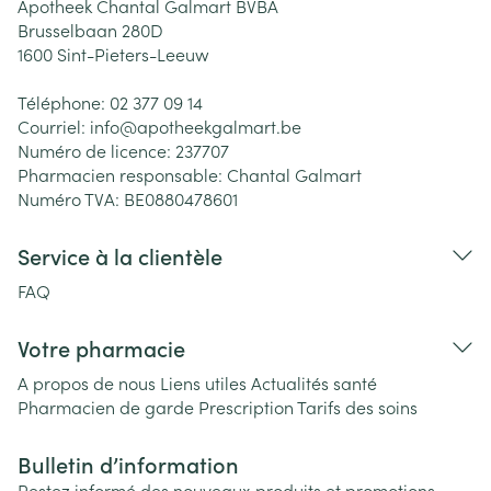
Apotheek Chantal Galmart BVBA
Brusselbaan 280D
1600
Sint-Pieters-Leeuw
Téléphone:
02 377 09 14
Courriel:
info@
apotheekgalmart.be
Numéro de licence:
237707
Pharmacien responsable:
Chantal Galmart
Numéro TVA:
BE0880478601
Service à la clientèle
FAQ
Votre pharmacie
A propos de nous
Liens utiles
Actualités santé
Pharmacien de garde
Prescription
Tarifs des soins
Bulletin d’information
Restez informé des nouveaux produits et promotions