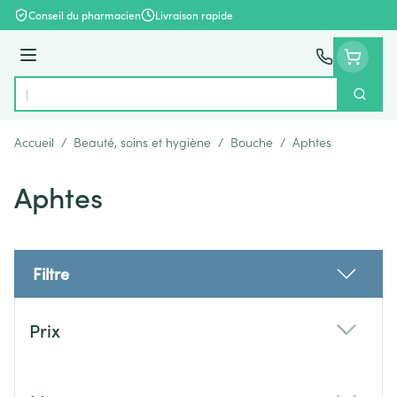
Aller au contenu
Conseil du pharmacien
Livraison rapide
Menu
Cherch
Rechercher
Accueil
/
Beauté, soins et hygiène
/
Bouche
/
Aphtes
Aphtes
Filtre
Passer à la liste des produits
Prix
filter