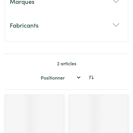
Marques
filter
Fabricants
filter
2
articles
Trier par: