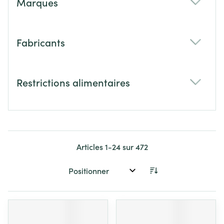
Marques
filter
Fabricants
filter
Restrictions alimentaires
filter
Articles
1
-
24
sur
472
Trier par: