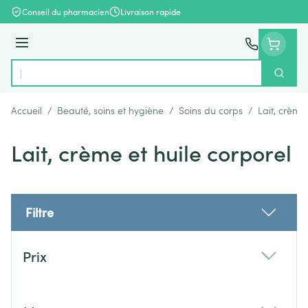
Aller au contenu
Conseil du pharmacien
Livraison rapide
Menu
Cherch
Rechercher
Accueil
/
Beauté, soins et hygiène
/
Soins du corps
/
Lait, crème
Lait, crème et huile corporel
Filtre
Passer à la liste des produits
Prix
filter