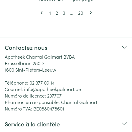
Pages
Vous lisez actuellement la page
Page
Page
Page
1
2
3
...
20
Contactez nous
Apotheek Chantal Galmart BVBA
Brusselbaan 280D
1600
Sint-Pieters-Leeuw
Téléphone:
02 377 09 14
Courriel:
info@
apotheekgalmart.be
Numéro de licence:
237707
Pharmacien responsable:
Chantal Galmart
Numéro TVA:
BE0880478601
Service à la clientèle