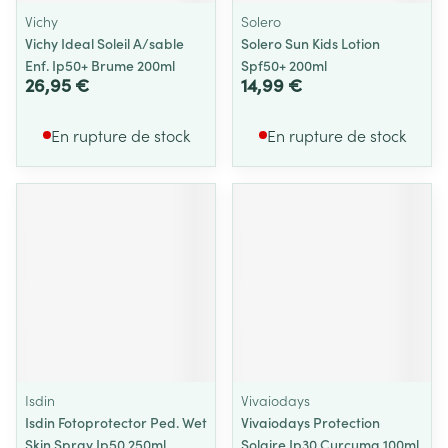
Vichy
Solero
Vichy Ideal Soleil A/sable
Solero Sun Kids Lotion
Enf. Ip50+ Brume 200ml
Spf50+ 200ml
26,95 €
14,99 €
En rupture de stock
En rupture de stock
Isdin
Vivaiodays
Isdin Fotoprotector Ped. Wet
Vivaiodays Protection
Skin Spray Ip50 250ml
Solaire Ip30 Curcuma 100ml