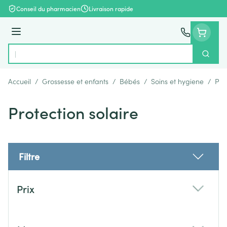
Aller au contenu
Conseil du pharmacien
Livraison rapide
Menu
Cherch
Rechercher
Accueil
/
Grossesse et enfants
/
Bébés
/
Soins et hygiene
/
Pro
Protection solaire
Filtre
Passer à la liste des produits
Prix
filter