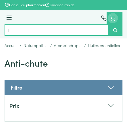
Aller au contenu
Conseil du pharmacien
Livraison rapide
Menu
Cherch
Rechercher
Accueil
/
Naturopathie
/
Aromathérapie
/
Huiles essentielles
/
Anti-chute
Filtre
Passer à la liste des produits
Prix
filter