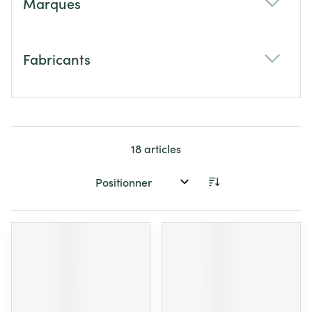
Marques
filter
Fabricants
filter
18
articles
Trier par: