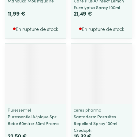
Manouka Moustiquaire
Care Plus A/insect Lemon
Eucalyptus Spray 100ml
11,99 €
21,49 €
En rupture de stock
En rupture de stock
Puressentiel
ceres pharma
Puressentiel A/pique Spr
Santaderm Parasites
Bebe 60ml+cr 30ml Promo
Repellent Spray 100ml
Credoph.
22,50 €
16,32 €