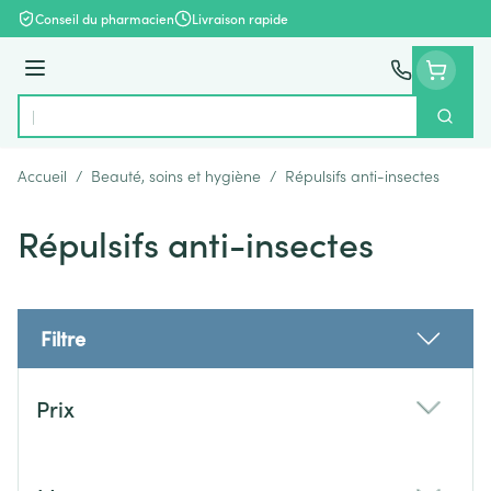
Aller au contenu
Conseil du pharmacien
Livraison rapide
Menu
Cherch
Rechercher
Accueil
/
Beauté, soins et hygiène
/
Répulsifs anti-insectes
Répulsifs anti-insectes
Filtre
Passer à la liste des produits
Prix
filter