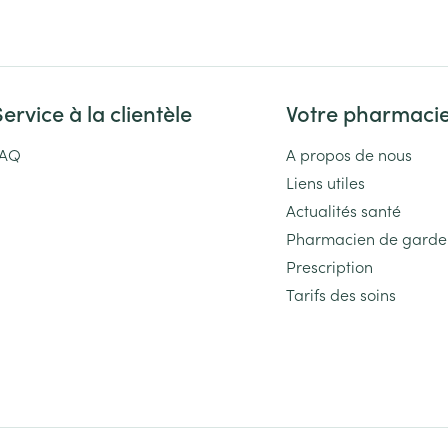
Massage
Afficher plus
Afficher plu
essoires
Masques chirurgique
Service à la clientèle
Votre pharmaci
e
Compléments
Répulsifs an
nutritionnels
FAQ
A propos de nous
entation
Liens utiles
 peau irritée
Actualités santé
Pharmacien de garde
Prescription
Tarifs des soins
Autobronzants
Rasage