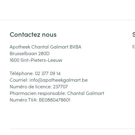
Cheveux
Piluliers et acc
Contactez nous
Soins du visag
Apotheek Chantal Galmart BVBA
Taches de pigm
Brusselbaan 280D
1600
Sint-Pieters-Leeuw
Peau sensible -
Peau mixte
Téléphone:
02 377 09 14
Courriel:
info@
apotheekgalmart.be
Peau terne
Numéro de licence:
237707
Afficher plus
Pharmacien responsable:
Chantal Galmart
Numéro TVA:
BE0880478601
Ronflement