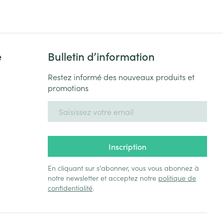
Yeux
s
Afficher plus
e
Bulletin d’information
ti-insectes
Senteur
Restez informé des nouveaux produits et
promotions
Adresse mail
Inscription
En cliquant sur s'abonner, vous vous abonnez à
notre newsletter et acceptez notre
politique de
confidentialité
.
CBD