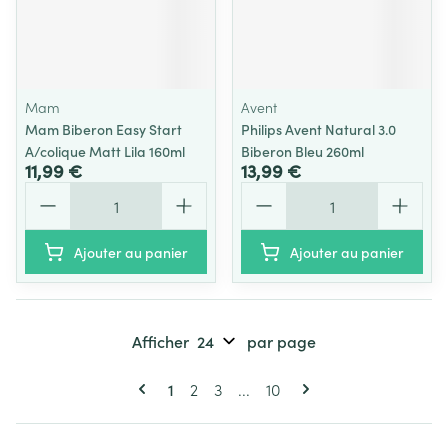
Mam
Avent
Mam Biberon Easy Start
Philips Avent Natural 3.0
A/colique Matt Lila 160ml
Biberon Bleu 260ml
11,99 €
13,99 €
Quantité
Quantité
Ajouter au panier
Ajouter au panier
Afficher
par page
Pages
Vous lisez actuellement la page
Page
Page
Page
1
2
3
...
10