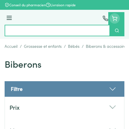
Aller au contenu
Conseil du pharmacien
Livraison rapide
Menu
Cherch
Rechercher
Accueil
/
Grossesse et enfants
/
Bébés
/
Biberons & accessoires
Biberons
Filtre
Passer à la liste des produits
Prix
filter