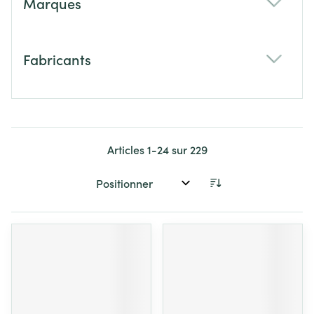
Marques
filter
Fabricants
filter
Articles
1
-
24
sur
229
Trier par: