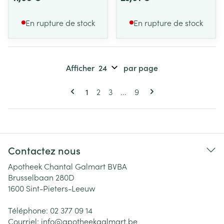
En rupture de stock
En rupture de stock
Afficher
par page
Pages
Vous lisez actuellement la page
Page
Page
Page
1
2
3
...
9
Contactez nous
Apotheek Chantal Galmart BVBA
Brusselbaan 280D
1600
Sint-Pieters-Leeuw
Téléphone:
02 377 09 14
Courriel:
info@
apotheekgalmart.be