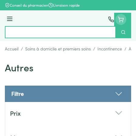
Aller au contenu
Conseil du pharmacien
Livraison rapide
Menu
Cherch
Rechercher
Accueil
/
Soins à domicile et premiers soins
/
Incontinence
/
Aut
Autres
Filtre
Passer à la liste des produits
Prix
filter