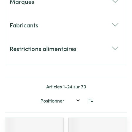
Marques
filter
Fabricants
filter
Restrictions alimentaires
filter
Articles
1
-
24
sur
70
Trier par: