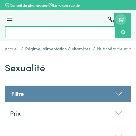
Aller au contenu
Conseil du pharmacien
Livraison rapide
Menu
Cherch
Rechercher
Accueil
/
Régime, alimentation & vitamines
/
Nutrithérapie et bie
Sexualité
Filtre
Passer à la liste des produits
Prix
filter