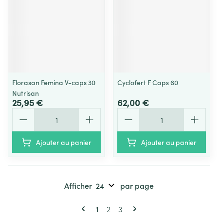
Florasan Femina V-caps 30
Cyclofert F Caps 60
Nutrisan
25,95 €
62,00 €
Quantité
Quantité
Ajouter au panier
Ajouter au panier
Afficher
par page
Pages
Vous lisez actuellement la page
Page
Page
1
2
3